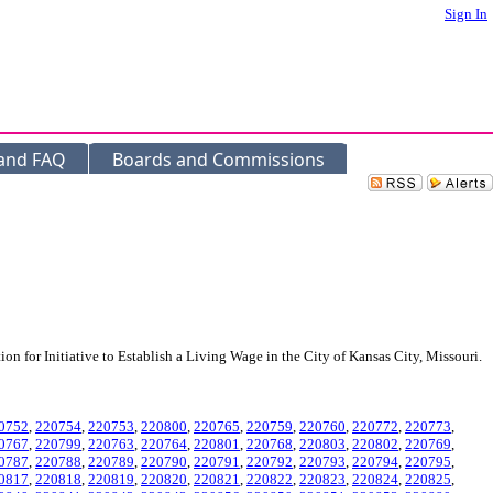
Sign In
 and FAQ
Boards and Commissions
tion for Initiative to Establish a Living Wage in the City of Kansas City, Missouri.
0752
,
220754
,
220753
,
220800
,
220765
,
220759
,
220760
,
220772
,
220773
,
0767
,
220799
,
220763
,
220764
,
220801
,
220768
,
220803
,
220802
,
220769
,
0787
,
220788
,
220789
,
220790
,
220791
,
220792
,
220793
,
220794
,
220795
,
0817
,
220818
,
220819
,
220820
,
220821
,
220822
,
220823
,
220824
,
220825
,